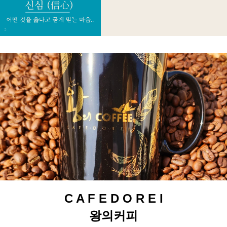
C A F E D O R E I
왕의커피