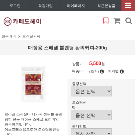
로그인
회원가입
마이페이지
최근본상품
원두커피
브라질커피
매장용 스페셜 블렌딩 왕의커피-200g
5,500
상품가
원
배송비
(조건)
지역별
중량선택
로스팅선
택
브라질 스페셜티 세가지 생두를 블랜
딩한 전문 매장용 스페셜 프리미엄
원두커피입니다.
분쇄방법
에스프레소용으로만 로스팅하였습
니다.