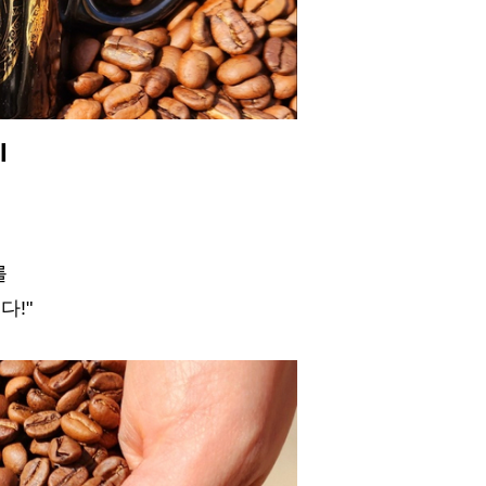
I
를
다!"