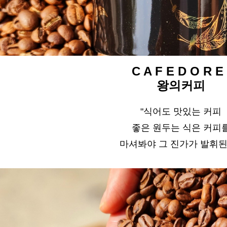
C A F E D O R E 
왕의커피
"식어도 맛있는 커피
좋은 원두는 식은 커피
마셔봐야 그 진가가 발휘된