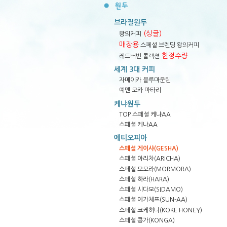
브라질원두
(싱글)
왕의커피
매장용
스페셜 브렌딩 왕의커피
한정수량
레드버번 콜렉션
세계 3대 커피
자메이카 블루마운틴
예멘 모카 마타리
케냐원두
TOP 스페셜 케냐AA
스페셜 케냐AA
에티오피아
스페셜 게이샤(GESHA)
스페셜 아리차(ARICHA)
스페셜 모모라(MORMORA)
스페셜 하라(HARA)
스페셜 시다모(SIDAMO)
스페셜 예가체프(SUN-AA)
스페셜 코케허니(KOKE HONEY)
스페셜 콩가(KONGA)