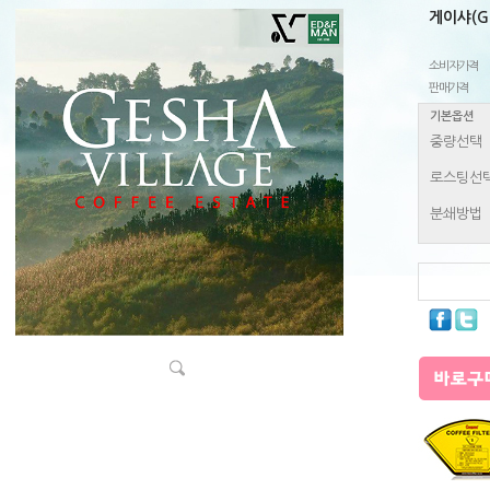
게이샤(G
소비자가격
판매가격
기본옵션
중량선택
로스팅선
분쇄방법