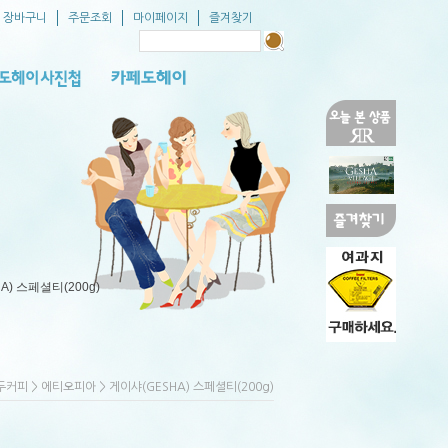
장바구니
주문조회
마이페이지
즐겨찾기
A) 스페셜티(200g)
>
> 게이샤(GESHA) 스페셜티(200g)
두커피
에티오피아