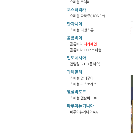
스페셜 코체레
코스타리카
스페셜 따라쥬(HONEY)
탄자니아
스페셜 리빙스톤
콜롬비아
콜롬비라
디카페인
콜롬비라 TOP 스페셜
인도네시아
만델링 G1 +(플러스)
과테말라
스페셜 안티구아
스페셜 파스토레스
엘살바도르
스페셜 엘살바도르
파푸아뉴기니아
파푸아뉴기니아AA