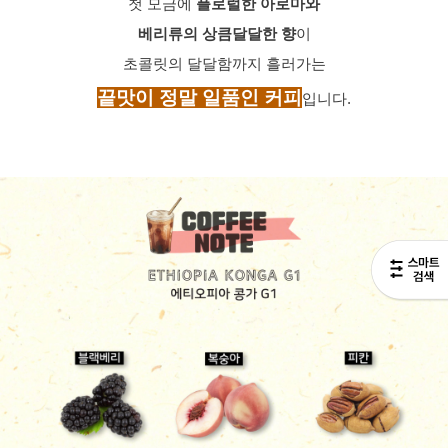
첫 모금에 
플로럴한 아로마와
베리류의 상큼달달한 향
이
초콜릿의 달달함까지 흘러가는
끝맛이 정말 일품인 커피
입니다.