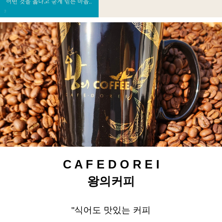
C A F E D O R E I
왕의커피
"식어도 맛있는 커피