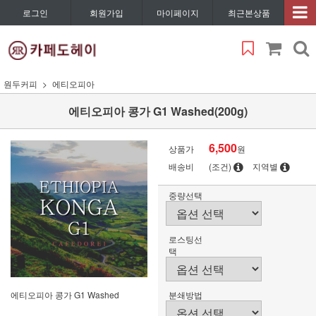
로그인
회원가입
마이페이지
최근본상품
원두커피
에티오피아
에티오피아 콩가 G1 Washed(200g)
6,500
상품가
원
배송비
(조건)
지역별
중량선택
로스팅선
택
에티오피아 콩가 G1 Washed
분쇄방법